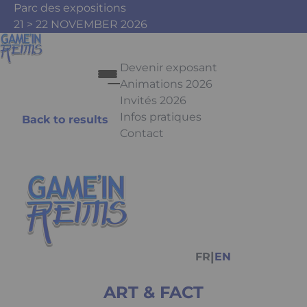
Skip to main content
Cookies management panel
Parc des expositions
21 > 22 NOVEMBER 2026
Devenir exposant
Animations 2026
Invités 2026
Infos pratiques
Back to results
Contact
Press Enter to open the link. Pr
Facebook
Instagram
Youtube
Tiktok
|
FR
EN
ART & FACT