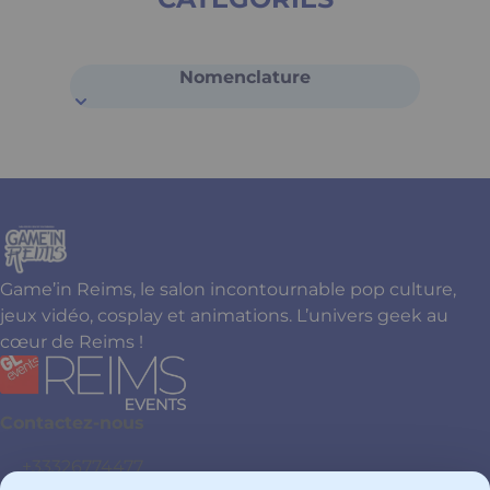
Nomenclature
Game’in Reims, le salon incontournable pop culture,
jeux vidéo, cosplay et animations. L’univers geek au
cœur de Reims !
Contactez-nous
+33326774477