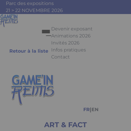
Aller au contenu principal
Panneau de gestion des cookies
Parc des expositions
21 > 22 NOVEMBRE 2026
Devenir exposant
Animations 2026
Invités 2026
Infos pratiques
Retour à la liste
Contact
Appuyez sur Entrée pour ouvrir le 
Facebook
Instagram
Youtube
Tiktok
|
FR
EN
ART & FACT