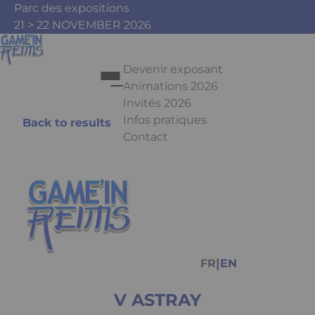
Skip to main content
Cookies management panel
Parc des expositions
21 > 22 NOVEMBER 2026
Devenir exposant
Animations 2026
Invités 2026
Infos pratiques
Back to results
Contact
Press Enter to open the link. Pr
Facebook
Instagram
Youtube
Tiktok
|
FR
EN
V ASTRAY