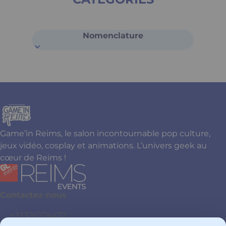
Nomenclature
Game’in Reims, le salon incontournable pop culture,
jeux vidéo, cosplay et animations. L’univers geek au
cœur de Reims !
Contactez-nous
+33326774477