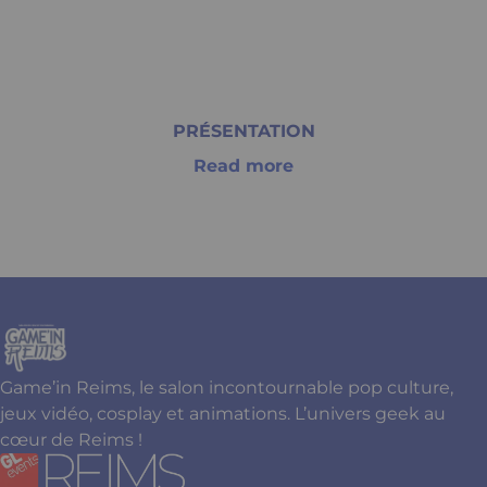
PRÉSENTATION
Read more
Item
1
of
1
Game’in Reims, le salon incontournable pop culture,
jeux vidéo, cosplay et animations. L’univers geek au
cœur de Reims !