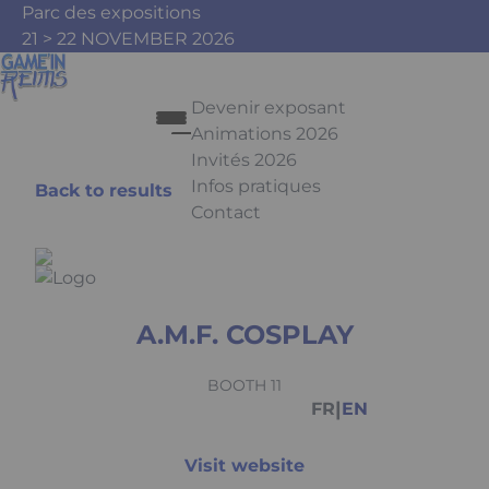
Skip to main content
Cookies management panel
Parc des expositions
21 > 22 NOVEMBER 2026
Devenir exposant
Animations 2026
Invités 2026
Infos pratiques
Back to results
Contact
Press Enter to open the link. Pr
A.M.F. COSPLAY
Facebook
Instagram
Youtube
Tiktok
BOOTH 11
|
FR
EN
Visit website