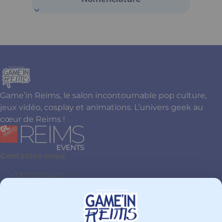
Game’in Reims, le salon incontournable pop culture,
jeux vidéo, cosplay et animations. L’univers geek au
cœur de Reims !
Contactez-nous
+33326774477
PARC DES EXPOSITIONS Site Henri Farman
51100 - Reims
France