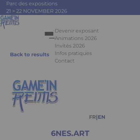
Skip to main content
Cookies management panel
Parc des expositions
21 > 22 NOVEMBER 2026
Devenir exposant
Animations 2026
Invités 2026
Infos pratiques
Back to results
Contact
Press Enter to open the link. Pr
Facebook
Instagram
Youtube
Tiktok
|
FR
EN
6NES.ART