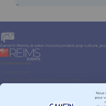
Game’in Reims, le salon incontournable pop culture, jeu
Contactez-nous
+33326774477
PARC DES EXPOSITIONS Site Henri Farman
51100 - Reims
France
Nous u
pour vo