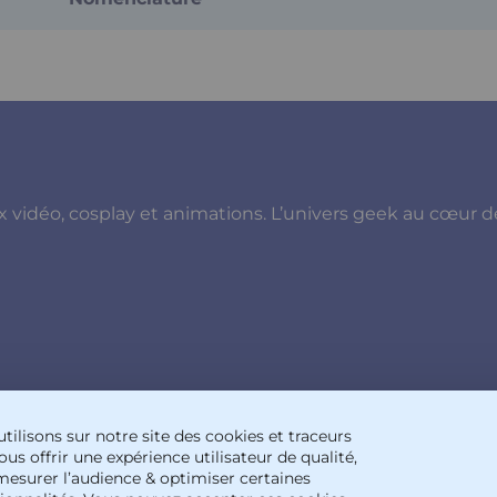
x vidéo, cosplay et animations. L’univers geek au cœur d
tilisons sur notre site des cookies et traceurs
us offrir une expérience utilisateur de qualité,
mesurer l’audience & optimiser certaines