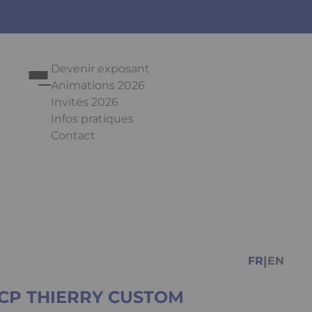
Devenir exposant
Animations 2026
Invités 2026
Infos pratiques
Contact
Appuyez sur Entrée pour ouvrir le lien. Appuyez
Facebook
Instagr
You
|
FR
EN
CP THIERRY CUSTOM