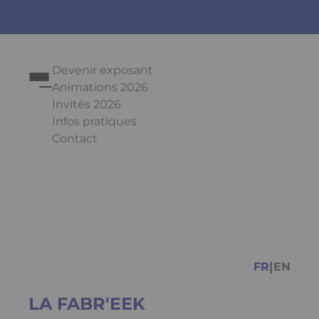
Devenir exposant
Animations 2026
Invités 2026
Infos pratiques
Contact
Appuyez sur Entrée pour ouvrir le lien. Appuyez
Facebook
Instagr
You
|
FR
EN
LA FABR'EEK