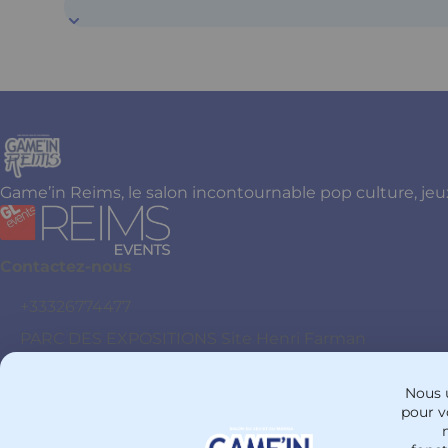
Game’in Reims, le salon incontournable pop culture, jeu
Contactez-nous
+33326774477
PARC DES EXPOSITIONS Site Henri Farman
51100 - Reims
France
Nous u
pour vo