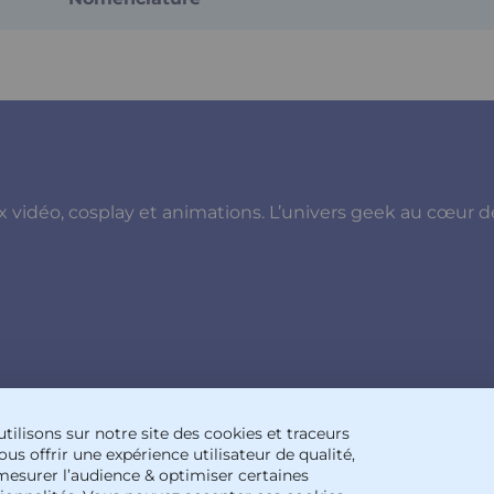
x vidéo, cosplay et animations. L’univers geek au cœur d
tilisons sur notre site des cookies et traceurs
us offrir une expérience utilisateur de qualité,
mesurer l’audience & optimiser certaines