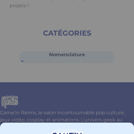
projets !
CATÉGORIES
Nomenclature
Game’in Reims, le salon incontournable pop culture,
jeux vidéo, cosplay et animations. L’univers geek au
cœur de Reims !