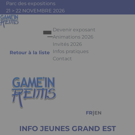
Aller au contenu principal
Panneau de gestion des cookies
Parc des expositions
21 > 22 NOVEMBRE 2026
Devenir exposant
Animations 2026
Invités 2026
Infos pratiques
Retour à la liste
Contact
Appuyez sur Entrée pour ouvrir le 
Facebook
Instagram
Youtube
Tiktok
|
FR
EN
INFO JEUNES GRAND EST