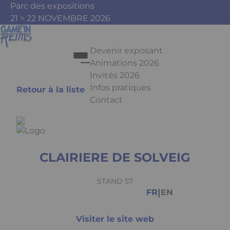
Aller au contenu principal
Panneau de gestion des cookies
Parc des expositions
21 > 22 NOVEMBRE 2026
Devenir exposant
Animations 2026
Invités 2026
Infos pratiques
Retour à la liste
Contact
Appuyez sur Entrée pour ouvrir le 
CLAIRIERE DE SOLVEIG
Facebook
Instagram
Youtube
Tiktok
STAND 57
|
FR
EN
Visiter le site web