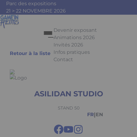
Aller au contenu principal
Panneau de gestion des cookies
Parc des expositions
21 > 22 NOVEMBRE 2026
Devenir exposant
Animations 2026
Invités 2026
Infos pratiques
Retour à la liste
Contact
Appuyez sur Entrée pour ouvrir le 
ASILIDAN STUDIO
Facebook
Instagram
Youtube
Tiktok
STAND 50
|
FR
EN