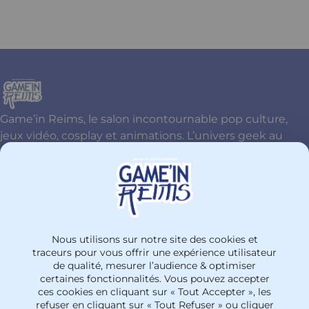
Item
1
of
5
Game’in Reims, le salon incontournable pop culture,
jeux vidéo, cosplay et animations. L’univers geek au
cœur de Reims !
Contactez-nous
+33326774477
Nous utilisons sur notre site des cookies et
PARC DES EXPOSITIONS Site Henri Farman
traceurs pour vous offrir une expérience utilisateur
de qualité, mesurer l’audience & optimiser
51100 - Reims
certaines fonctionnalités. Vous pouvez accepter
France
ces cookies en cliquant sur « Tout Accepter », les
refuser en cliquant sur « Tout Refuser » ou cliquer