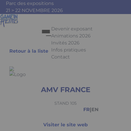
Aller au contenu principal
Panneau de gestion des cookies
Parc des expositions
21 > 22 NOVEMBRE 2026
Devenir exposant
Animations 2026
Invités 2026
Infos pratiques
Retour à la liste
Contact
Appuyez sur Entrée pour ouvrir le 
AMV FRANCE
Facebook
Instagram
Youtube
Tiktok
STAND 105
|
FR
EN
Visiter le site web