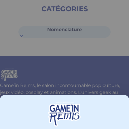
CATÉGORIES
Nomenclature
Game’in Reims, le salon incontournable pop culture,
jeux vidéo, cosplay et animations. L’univers geek au
cœur de Reims !
Contactez-nous