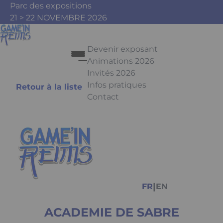
Aller au contenu principal
Panneau de gestion des cookies
Parc des expositions
21 > 22 NOVEMBRE 2026
Devenir exposant
Animations 2026
Invités 2026
Infos pratiques
Retour à la liste
Contact
Appuyez sur Entrée pour ouvrir le 
Facebook
Instagram
Youtube
Tiktok
|
FR
EN
ACADEMIE DE SABRE